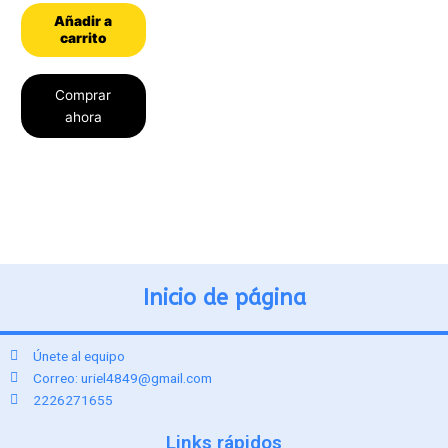
de
5
Añadir a
carrito
Comprar
ahora
Inicio de página
Únete al equipo
Correo: uriel4849@gmail.com
2226271655
Links rápidos