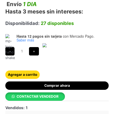
5 en base a
Envío
1 DIA
valoraciones
de clientes
Hasta 3 meses sin intereses:
Disponibilidad:
27 disponibles
Hasta 12 pagos sin tarjeta
con Mercado Pago.
Saber más
Agregar a carrito
Comprar ahora
CONTACTAR VENDEDOR
Vendidos: 1