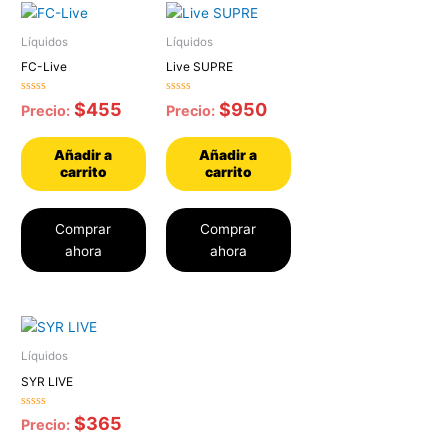
Líquidos
Líquidos
FC-Live
Live SUPRE
Valorado
Valorado
$
455
$
950
Precio:
Precio:
con
con
0
0
de
de
5
5
Añadir a
Añadir a
carrito
carrito
Comprar
Comprar
ahora
ahora
Líquidos
SYR LIVE
Valorado
$
365
Precio:
con
0