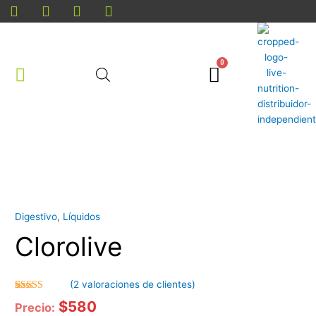
Ir
al
contenido
Cart
Cantidad
Digestivo
,
Líquidos
Clorolive
(
2
valoraciones de clientes)
Valorado
2
$
580
Precio:
con
5.00
de