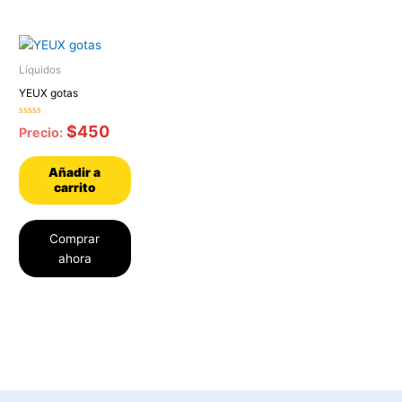
Líquidos
YEUX gotas
Valorado
$
450
Precio:
con
0
de
5
Añadir a
carrito
Comprar
ahora