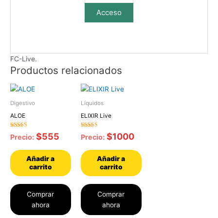
Acceso
FC-Live.
Productos relacionados
Digestivo
Líquidos
ALOE
ELIXIR Live
Valorado con
Valorado con
$
555
$
1000
Precio:
Precio:
5.00
5.00
de 5
de 5
Añadir a
Añadir a
carrito
carrito
Comprar
Comprar
ahora
ahora