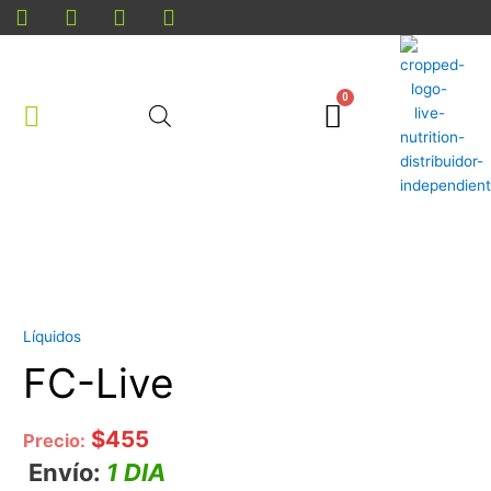
Ir
al
contenido
Cart
Cantidad
Líquidos
FC-Live
$
455
Precio:
Envío:
1 DIA