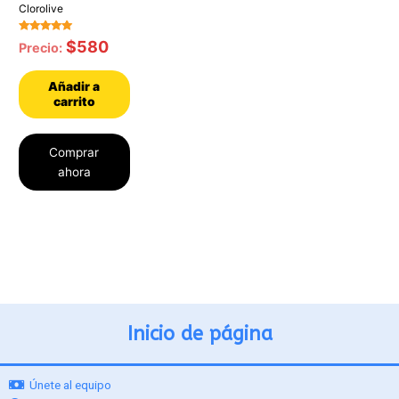
Clorolive
Valorado con
$
580
Precio:
5.00
de 5
Añadir a
carrito
Comprar
ahora
Inicio de página
Únete al equipo