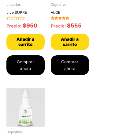
Líquidos
Digestivo
Live SUPRE
ALOE
Valorado
Valorado con
$
950
$
555
Precio:
Precio:
con
5.00
0
de 5
de
5
Añadir a
Añadir a
carrito
carrito
Comprar
Comprar
ahora
ahora
Digestivo