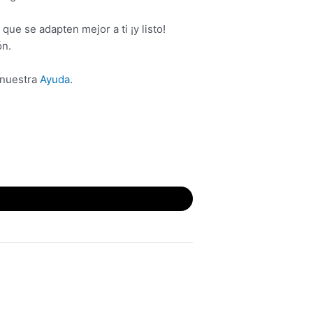
que se adapten mejor a ti ¡y listo!
ón.
 nuestra
Ayuda
.