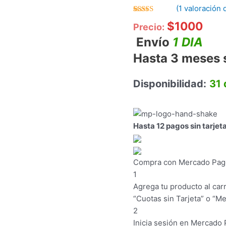
(
1
valoración d
Valorado
1
$
1000
Precio:
con
5.00
de
5 en base a
Envío
1 DIA
valoración
de un cliente
Hasta 3 meses s
Disponibilidad:
31 
Hasta 12 pagos sin tarjet
Compra con Mercado Pago 
1
Agrega tu producto al carr
“Cuotas sin Tarjeta” o “Me
2
Inicia sesión en Mercado 