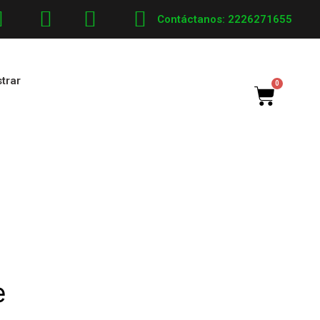
Contáctanos: 2226271655
strar
Cart
e