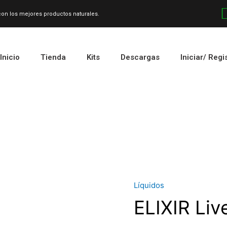
 con los mejores productos naturales.
Inicio
Tienda
Kits
Descargas
Iniciar/ Regi
Líquidos
Cantidad
ELIXIR Liv