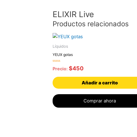
ELIXIR Live
Productos relacionados
Líquidos
YEUX gotas
Valorado
$
450
Precio:
con
0
de
5
Añadir a carrito
Comprar ahora