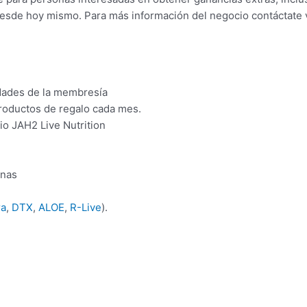
esde hoy mismo. Para más información del negocio contáctate 
dades de la membresía
roductos de regalo cada mes.
o JAH2 Live Nutrition
onas
ra
,
DTX
,
ALOE
,
R-Live
).