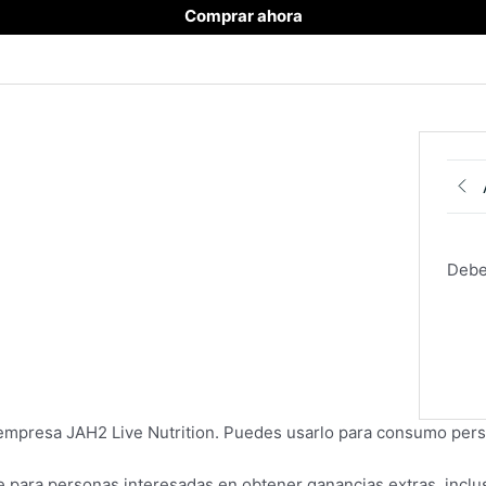
Comprar ahora
Debe
la empresa JAH2 Live Nutrition. Puedes usarlo para consumo pers
para personas interesadas en obtener ganancias extras, inclus