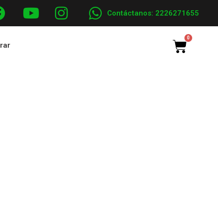
Contáctanos: 2226271655
Cart
trar