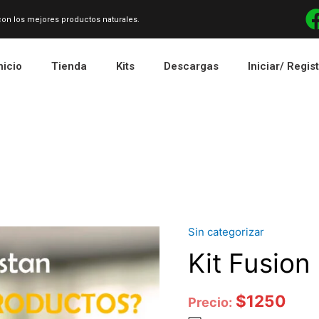
 con los mejores productos naturales.
nicio
Tienda
Kits
Descargas
Iniciar/ Regis
Sin categorizar
Cantidad
Kit Fusion
$
1250
Precio: