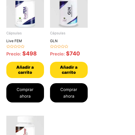
Cápsulas
Cápsulas
Live FEM
GLN
Valorado
Valorado
$
498
$
740
Precio:
Precio:
con
con
0
0
de
de
5
5
Añadir a
Añadir a
carrito
carrito
Comprar
Comprar
ahora
ahora
Rango
Este
de
producto
precios:
tiene