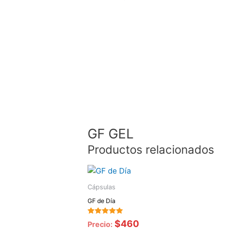
GF GEL
Productos relacionados
Cápsulas
GF de Día
Valorado
$
460
Precio:
con