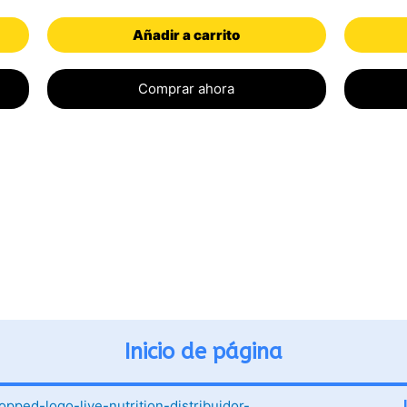
5.00
5.00
de 5
de 5
Añadir a carrito
Comprar ahora
Inicio de página