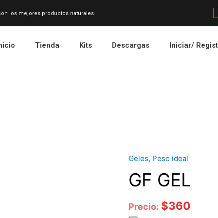
 con los mejores productos naturales.
nicio
Tienda
Kits
Descargas
Iniciar/ Regis
Geles
,
Peso ideal
Cantidad
GF GEL
$
360
Precio: