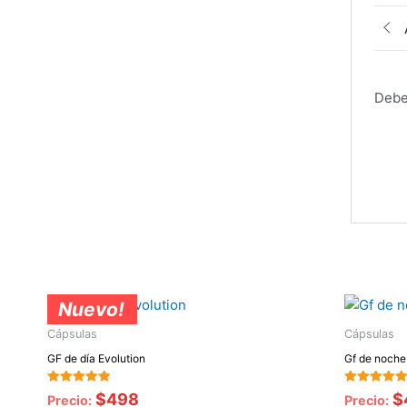
Debe
Nuevo!
Cápsulas
Cápsulas
GF de día Evolution
Gf de noche
Valorado
Valorado
$
498
$
Precio:
Precio:
con
con