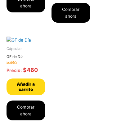
ahora
Comprar
ahora
Cápsulas
GF de Día
Valorado con
$
460
Precio:
5.00
de 5
Añadir a
carrito
Comprar
ahora