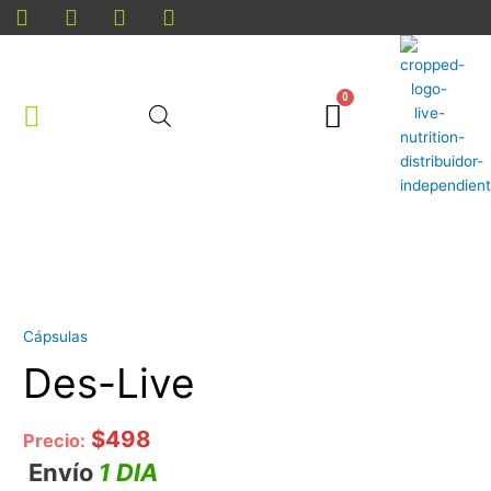
Ir
al
contenido
Cart
Cantidad
Cápsulas
Des-Live
$
498
Precio:
Envío
1 DIA