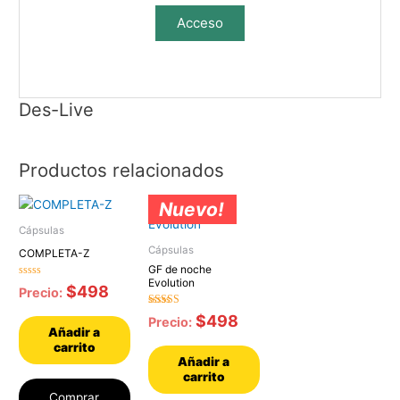
Acceso
Des-Live
Productos relacionados
Nuevo!
Cápsulas
Cápsulas
COMPLETA-Z
GF de noche
Evolution
Valorado
$
498
Precio:
con
0
de
Valorado con
$
498
Precio:
5
5.00
Añadir a
de 5
carrito
Añadir a
carrito
Comprar